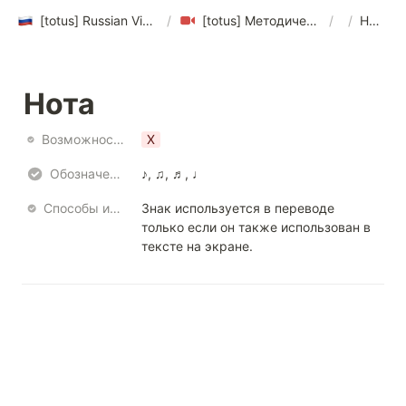
[totus] Russian Video Translation Style Guide
/
[totus] Методическое пособие по переводу видео на русский язык ver 1.0
/
/
Нота
Нота
Возможность использования
X
Обозначение
♪, ♫, ♬, ♩
Способы использования
Знак используется в переводе 
только если он также использован в 
тексте на экране.