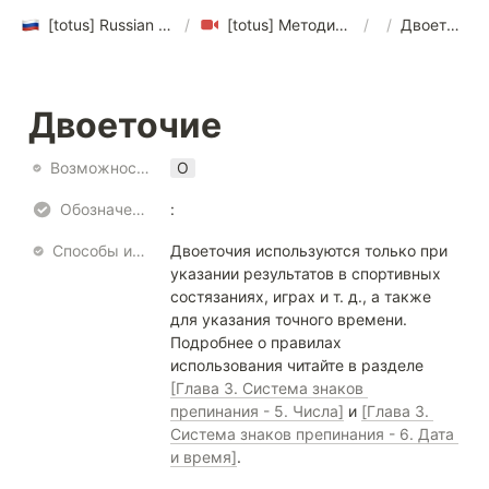
[totus] Russian Video Translation Style Guide
/
[totus] Методическое пособие по переводу видео на русский язык ver 1.0
/
/
Двоеточие
Двоеточие
Возможность использования
O
Обозначение
:
Способы использования
Двоеточия используются только при 
указании результатов в спортивных 
состязаниях, играх и т. д., а также 
для указания точного времени. 
Подробнее о правилах 
использования читайте в разделе 
[Глава 3. Система знаков 
препинания - 5. Числа]
 и 
[Глава 3. 
Система знаков препинания - 6. Дата 
и время]
.