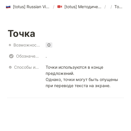
[totus] Russian Video Translation Style Guide
/
[totus] Методическое пособие по переводу видео на русский язык ver 1.0
/
/
Точка
Точка
Возможность использования
O
Обозначение
.
Способы использования
Точки используются в конце 
предложений.

Однако, точки могут быть опущены 
при переводе текста на экране.